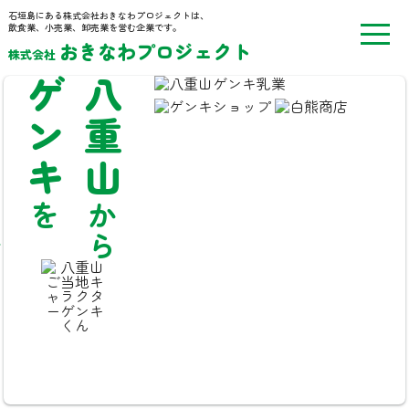
石垣島にある株式会社おきなわプロジェクトは、
飲食業、小売業、卸売業を営む企業です。
おきなわプロジェクト
株式会社
ます
ゲンキ
八重山
を
から
!