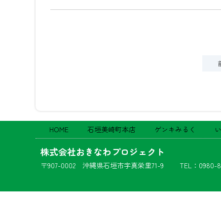
HOME
石垣美崎町本店
ゲンキみるく
株式会社おきなわプロジェクト
〒907-0002 沖縄県石垣市字真栄里71-9
TEL：0980-8