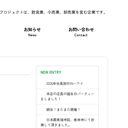
プロジェクトは、
飲食業、小売業、卸売業を営む企業です。
お知らせ
お問い合わせ
News
Contact
NEW ENTRY
2026年社員旅行INハワイ
本店の店長の誕生日パーティー
をしました！
鍋会！またまた開催！
日本最南端寺院、桃林寺にて祈
祷して頂きました。