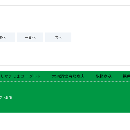
前へ
一覧へ
次へ
いしがきじまヨーグルト
大衆酒場白熊商店
取扱商品
採
2-8676